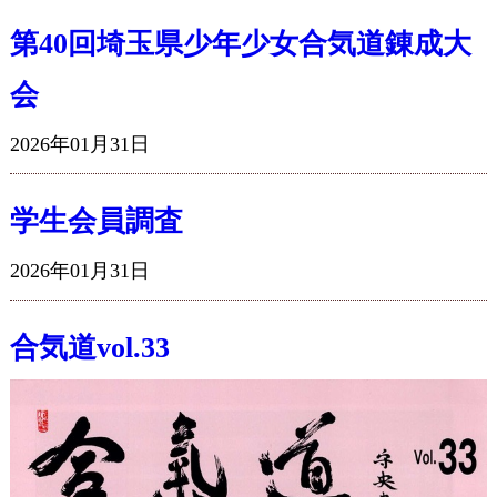
道場一覧
第40回埼玉県少年少女合気道錬成大
加盟団体専用ページ
会
お知らせ
2026年01月31日
年間行事カレンダー
学生会員調査
広報誌
2026年01月31日
書類ダウンロード
合気道vol.33
写真コーナー
お問い合わせ
個人情報保護方針