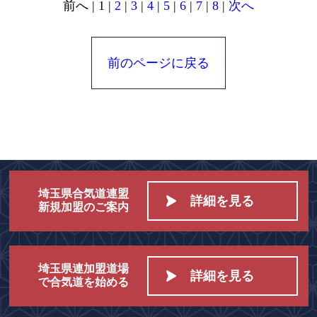
前へ
|
1
|
2
|
3
|
4
|
5
|
6
|
7
|
8
|
次へ
前のページに戻る
埼玉県合気道連盟
詳細を見る
新規加盟のご案内
埼玉県連加盟道場
詳細を見る
で合気道を始める