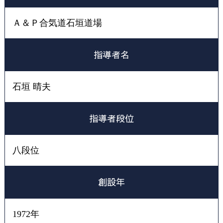
サイトマップ
Ａ＆Ｐ合気道石垣道場
加盟団体専用ページ
指導者名
石垣 晴夫
指導者段位
八段位
創設年
1972年