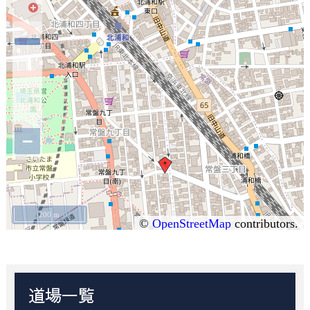
−
200 m
©
OpenStreetMap
contributors.
道場一覧