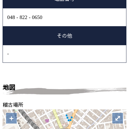
048 - 822 - 0650
その他
-
地図
稽古場所
+
⤢