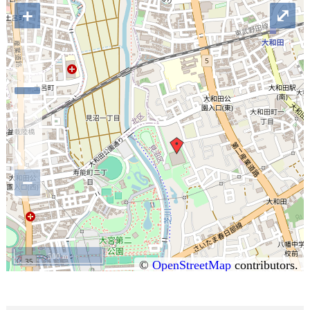
+
⤢
−
500 m
©
OpenStreetMap
contributors.