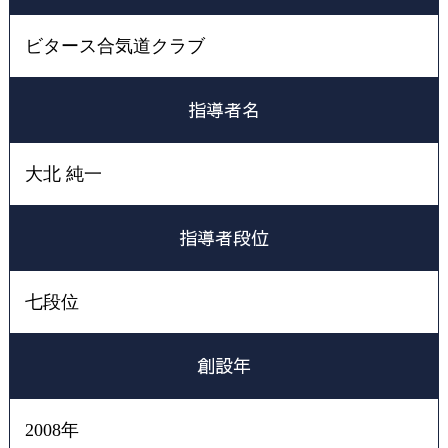
サイトマップ
ビタース合気道クラブ
加盟団体専用ページ
指導者名
大北 純一
指導者段位
七段位
創設年
2008年