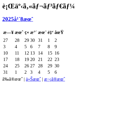
è¡Œäº‹ã‚«ãƒ¬ãƒ³ãƒ€ãƒ¼
2025å¹´8æœˆ
ç«
æ—¥
æœˆ
æ°´
æœ¨
é‡‘
åœŸ
27
28
29
30
31
1
2
3
4
5
6
7
8
9
10
11
12
13
14
15
16
17
18
19
20
21
22
23
24
25
26
27
28
29
30
31
1
2
3
4
5
6
å‰ã®æœˆ
|
ä»Šæœˆ
|
æ¬¡ã®æœˆ